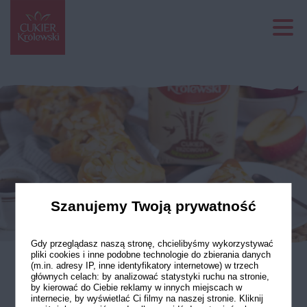
Szanujemy Twoją prywatność
Gdy przeglądasz naszą stronę, chcielibyśmy wykorzystywać
pliki cookies i inne podobne technologie do zbierania danych
(m.in. adresy IP, inne identyfikatory internetowe) w trzech
głównych celach: by analizować statystyki ruchu na stronie,
Drożdżówki rożki
by kierować do Ciebie reklamy w innych miejscach w
internecie, by wyświetlać Ci filmy na naszej stronie. Kliknij