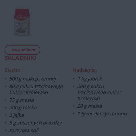
Kup online
SKŁADNIKI
Ciasto:
Nadzienie:
500 g mąki pszennej
1 kg jabłek
80 g cukru trzcinowego
200 g cukru
Cukier Królewski
trzcinowego cukier
Królewski
75 g masła
20 g masła
200 g mleka
1 łyżeczka cynamonu
2 jajka
5 g suszonych drożdży
szczypta soli