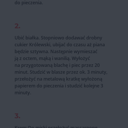
do pieczenia.
2.
Ubić białka. Stopniowo dodawać drobny
cukier Królewski, ubijać do czasu aż piana
będzie sztywna. Następnie wymieszać
ją z octem, mąką i wanilią. Wyłożyć
na przygotowaną blachę i piec przez 20
minut. Studzić w blasze przez ok. 3 minuty,
przełożyć na metalową kratkę wyłożoną
papierem do pieczenia i studzić kolejne 3
minuty.
3.
Krem: Do miski przełożyć mascarpone,