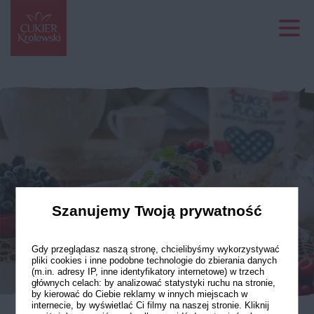
Szanujemy Twoją prywatność
Gdy przeglądasz naszą stronę, chcielibyśmy wykorzystywać
pliki cookies i inne podobne technologie do zbierania danych
(m.in. adresy IP, inne identyfikatory internetowe) w trzech
głównych celach: by analizować statystyki ruchu na stronie,
by kierować do Ciebie reklamy w innych miejscach w
internecie, by wyświetlać Ci filmy na naszej stronie. Kliknij