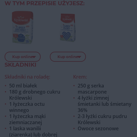
W TYM PRZEPISIE UŻYJESZ:
Kup online
Kup online
SKŁADNIKI
Składniki na roladę:
Krem:
50 ml białek
250 g serka
180 g drobnego cukru
mascarpone
Królewski
4 łyżki zimnej
1 łyżeczka octu
śmietanki lub śmietany
winnego
36%
1 łyżeczka mąki
2-3 łyżki cukru pudru
ziemniaczanej
Królewski
1 laska wanilii
Owoce sezonowe
(ziarenka) lub dobrej