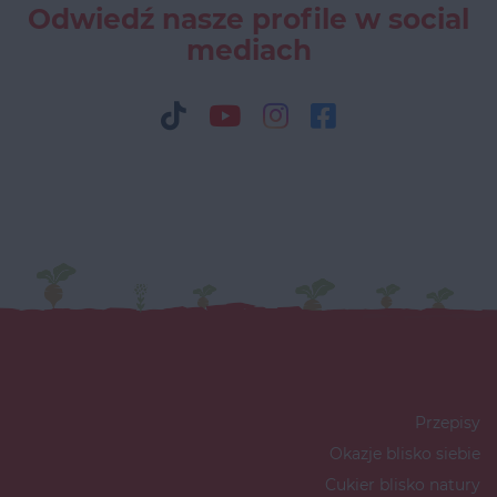
Odwiedź nasze profile w social
mediach
Przepisy
Okazje blisko siebie
Cukier blisko natury