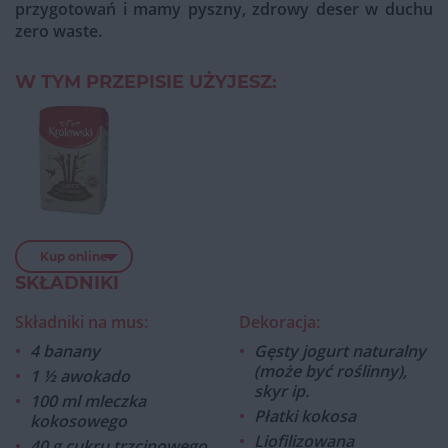
przygotowań i mamy pyszny, zdrowy deser w duchu
zero waste.
W TYM PRZEPISIE UŻYJESZ:
Kup online
SKŁADNIKI
Składniki na mus:
Dekoracja:
4 banany
Gęsty jogurt naturalny
(może być roślinny),
1 ½ awokado
skyr ip.
100 ml mleczka
Płatki kokosa
kokosowego
Liofilizowana
40 g cukru trzcinowego