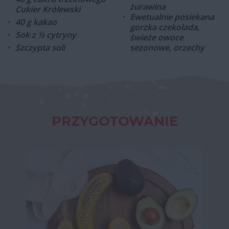
żurawina
Cukier Królewski
Ewetualnie posiekana
40 g kakao
gorzka czekolada,
Sok z ½ cytryny
świeże owoce
Szczypta soli
sezonowe, orzechy
PRZYGOTOWANIE