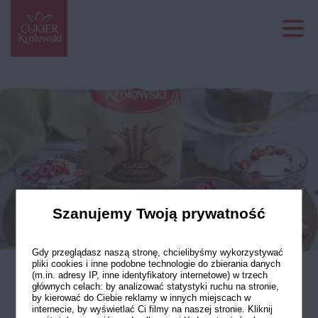
Szanujemy Twoją prywatność
Gdy przeglądasz naszą stronę, chcielibyśmy wykorzystywać
pliki cookies i inne podobne technologie do zbierania danych
(m.in. adresy IP, inne identyfikatory internetowe) w trzech
głównych celach: by analizować statystyki ruchu na stronie,
Mus czekoladowy
by kierować do Ciebie reklamy w innych miejscach w
internecie, by wyświetlać Ci filmy na naszej stronie. Kliknij