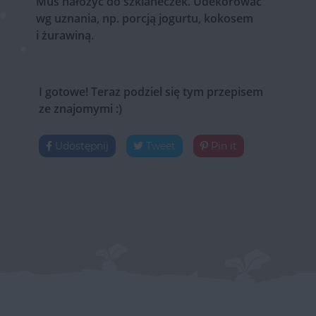
Mus nałożyć do szklaneczek. Udekorować
wg uznania, np. porcją jogurtu, kokosem
i żurawiną.
I gotowe! Teraz podziel się tym przepisem
ze znajomymi :)
Udostępnij
Tweet
Pin it