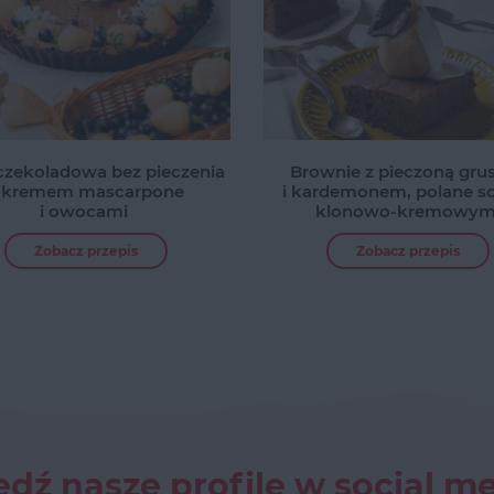
 czekoladowa bez pieczenia
Brownie z pieczoną gru
 kremem mascarpone
i kardemonem, polane 
i owocami
klonowo-kremowy
Zobacz przepis
Zobacz przepis
dź nasze profile w social m