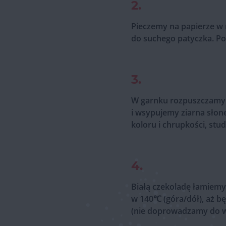
2.
Pieczemy na papierze w 
do suchego patyczka. Po
3.
W garnku rozpuszczamy 
i wsypujemy ziarna słone
koloru i chrupkości, stu
4.
Białą czekoladę łamiemy
w 140℃ (góra/dół), aż 
(nie doprowadzamy do wr