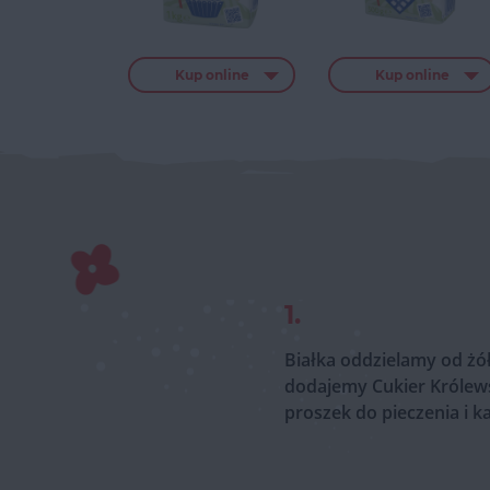
Kup online
Kup online
1.
Białka oddzielamy od żół
dodajemy Cukier Królews
proszek do pieczenia i k