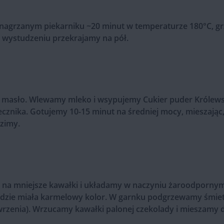
nagrzanym piekarniku ~20 minut w temperaturze 180°C, grz
 wystudzeniu przekrajamy na pół.
masło. Wlewamy mleko i wsypujemy Cukier puder Królews
cznika. Gotujemy 10-15 minut na średniej mocy, mieszając,
dzimy.
 na mniejsze kawałki i układamy w naczyniu żaroodpornym
będzie miała karmelowy kolor. W garnku podgrzewamy śmie
zenia). Wrzucamy kawałki palonej czekolady i mieszamy d