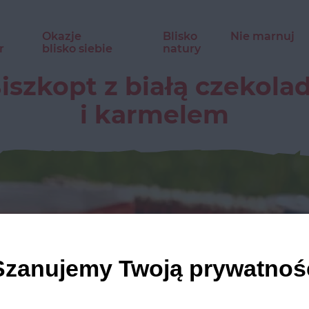
Okazje
Blisko
Nie marnuj
r
blisko siebie
natury
iszkopt z białą czekola
i karmelem
Szanujemy Twoją prywatnoś