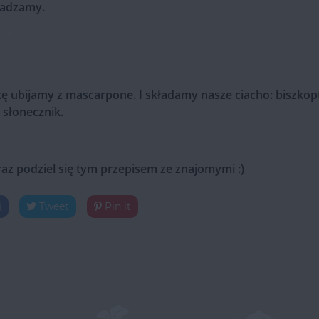
ładzamy.
ę ubijamy z mascarpone. I składamy nasze ciacho: biszkop
 słonecznik.
raz podziel się tym przepisem ze znajomymi :)
j
Tweet
Pin it