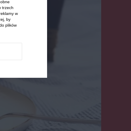
odobne
w trzech
 reklamy w
ej, by
do plików