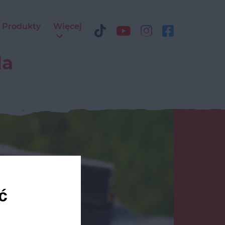
Produkty
Więcej
da
ć