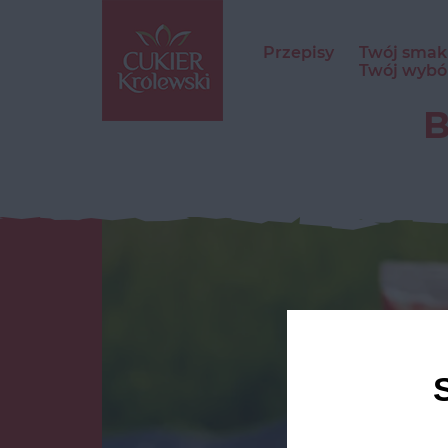
Przepisy
Twój smak
Twój wybó
B