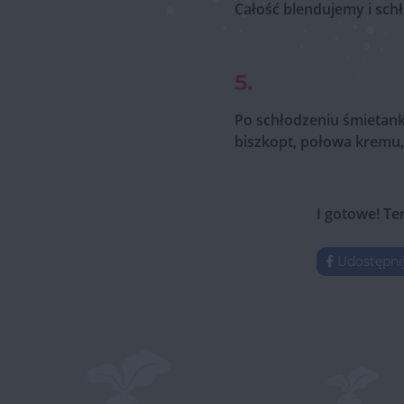
Całość blendujemy i sch
5.
Po schłodzeniu śmietank
biszkopt, połowa kremu,
I gotowe! Te
Udostępni