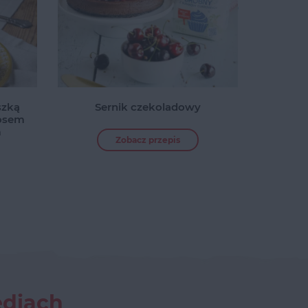
szką
Sernik czekoladowy
sosem
m
Zobacz przepis
ediach