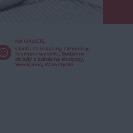
NA OKAZJĘ:
Ciasta na urodziny i imieniny,
Jesienne wypieki, Rodzinne
obiady z odrobiną słodyczy,
Wielkanoc, Walentynki