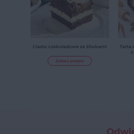
Ciasto czekoladowe ze śliwkami
Tarta
z
Zobacz przepis
Odwie