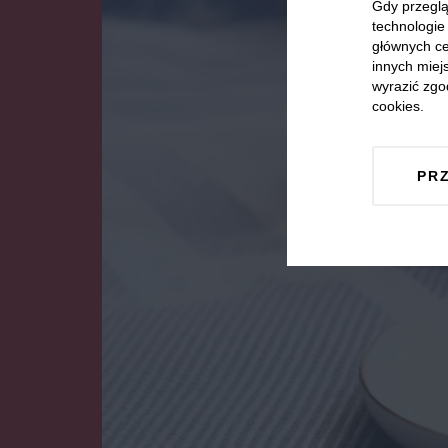
Gdy przeglą
technologie 
głównych ce
innych miejs
wyrazić zgo
cookies.
PR