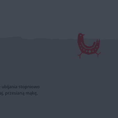
e ubijania stopniowo
j, przesianą mąkę,