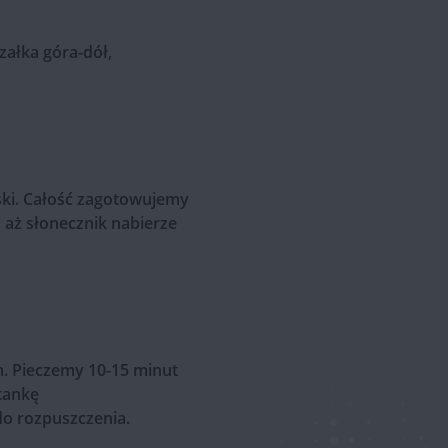
ałka góra-dół,
ki. Całość zagotowujemy
 aż słonecznik nabierze
. Pieczemy 10-15 minut
tankę
o rozpuszczenia.