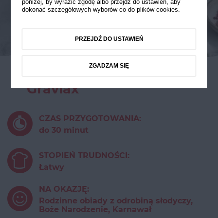
poniżej, by wyrazić zgodę albo przejdź do ustawień, aby
dokonać szczegółowych wyborów co do plików cookies.
PRZEJDŹ DO USTAWIEŃ
ZGADZAM SIĘ
Gravlax
CZAS PRZYGOTOWANIA:
do 30 minut
STOPIEŃ TRUDNOŚCI:
Łatwy
NA OKAZJĘ:
Rodzinne obiady z odrobiną słodyczy,
Boże Narodzenie, Karnawał