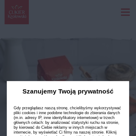
Szanujemy Twoją prywatność
Gdy przeglądasz naszą stronę, chcielibyśmy wykorzystywać
pliki cookies i inne podobne technologie do zbierania danych
(m.in. adresy IP, inne identyfikatory internetowe) w trzech
głównych celach: by analizować statystyki ruchu na stronie,
by kierować do Ciebie reklamy w innych miejscach w
internecie, by wyświetlać Ci filmy na naszej stronie. Kliknij