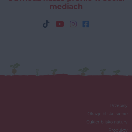
mediach
Przepisy
Okazje blisko siebie
Cukier blisko natury
Produkty