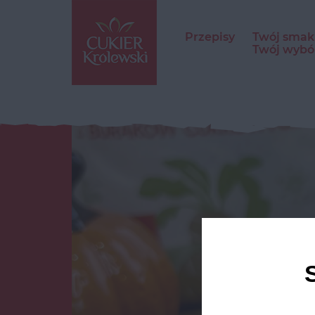
Przepisy
Twój smak
Twój wybó