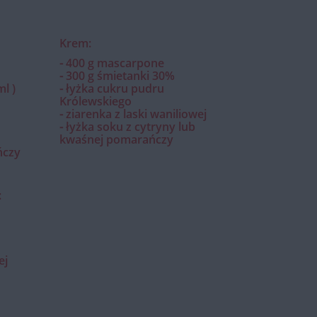
Krem:
⁃ 400 g mascarpone
⁃ 300 g śmietanki 30%
ml )
⁃ łyżka cukru pudru
Królewskiego
⁃ ziarenka z laski waniliowej
⁃ łyżka soku z cytryny lub
kwaśnej pomarańczy
ńczy
:
ej