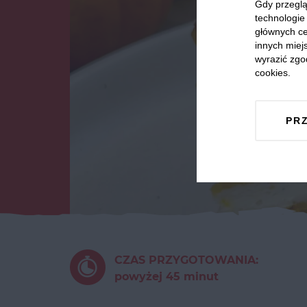
Gdy przeglą
technologie 
głównych ce
innych miejs
wyrazić zgo
cookies.
PR
CZAS PRZYGOTOWANIA:
powyżej 45 minut