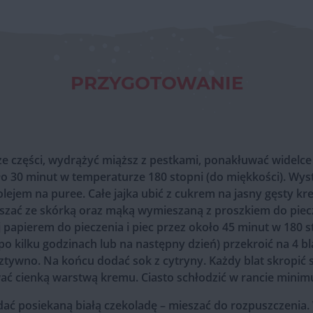
PRZYGOTOWANIE
ze części, wydrążyć miąższ z pestkami, ponakłuwać widelce
ło 30 minut w temperaturze 180 stopni (do miękkości). Wy
olejem na puree. Całe jajka ubić z cukrem na jasny gęsty k
zać ze skórką oraz mąką wymieszaną z proszkiem do piecz
 papierem do pieczenia i piec przez około 45 minut w 180 
 po kilku godzinach lub na następny dzień) przekroić na 4 bl
tywno. Na końcu dodać sok z cytryny. Każdy blat skropić s
 cienką warstwą kremu. Ciasto schłodzić w rancie minimu
ć posiekaną białą czekoladę – mieszać do rozpuszczenia. W