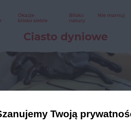
Okazje
Blisko
Nie marnuj
r
blisko siebie
natury
Ciasto dyniowe
Szanujemy Twoją prywatnoś