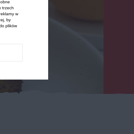
odobne
w trzech
 reklamy w
ej, by
do plików