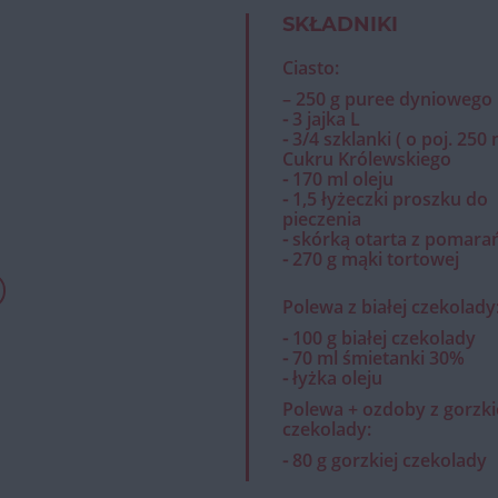
SKŁADNIKI
Ciasto:
– 250 g puree dyniowego
⁃ 3 jajka L
⁃ 3/4 szklanki ( o poj. 250 
Cukru Królewskiego
⁃ 170 ml oleju
⁃ 1,5 łyżeczki proszku do
pieczenia
⁃ skórką otarta z pomara
⁃ 270 g mąki tortowej
Polewa z białej czekolady
⁃ 100 g białej czekolady
⁃ 70 ml śmietanki 30%
⁃ łyżka oleju
Polewa + ozdoby z gorzki
czekolady:
⁃ 80 g gorzkiej czekolady