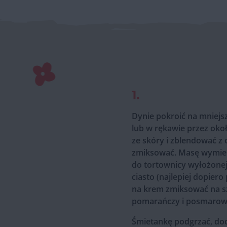
1.
Dynie pokroić na mniejs
lub w rękawie przez oko
ze skóry i zblendować z 
zmiksować. Masę wymies
do tortownicy wyłożonej
ciasto (najlepiej dopiero
na krem zmiksować na sz
pomarańczy i posmarować
Śmietankę podgrzać, doda