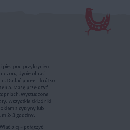
 i piec pod przykryciem
studzoną dynię obrać
rem. Dodać puree – krótko
enia. Masę przełożyć
stopniach. Wystudzone
aty. Wszystkie składniki
okiem z cytryny lub
m 2- 3 godziny.
lać olej – połączyć