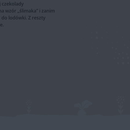
j czekolady
a wzór „ślimaka” i zanim
do lodówki. Z reszty
e.