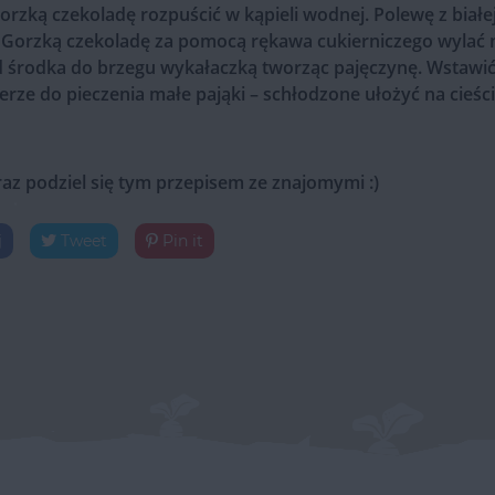
orzką czekoladę rozpuścić w kąpieli wodnej. Polewę z białe
 Gorzką czekoladę za pomocą rękawa cukierniczego wylać n
d środka do brzegu wykałaczką tworząc pajęczynę. Wstawić 
erze do pieczenia małe pająki – schłodzone ułożyć na cieści
raz podziel się tym przepisem ze znajomymi :)
j
Tweet
Pin it