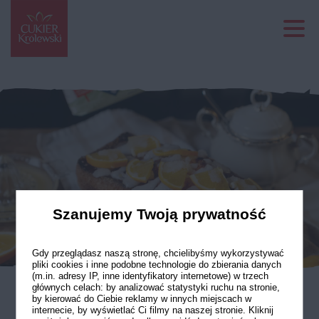
Szanujemy Twoją prywatność
Gdy przeglądasz naszą stronę, chcielibyśmy wykorzystywać
pliki cookies i inne podobne technologie do zbierania danych
(m.in. adresy IP, inne identyfikatory internetowe) w trzech
głównych celach: by analizować statystyki ruchu na stronie,
by kierować do Ciebie reklamy w innych miejscach w
Ciasto pomarańczowe
internecie, by wyświetlać Ci filmy na naszej stronie. Kliknij