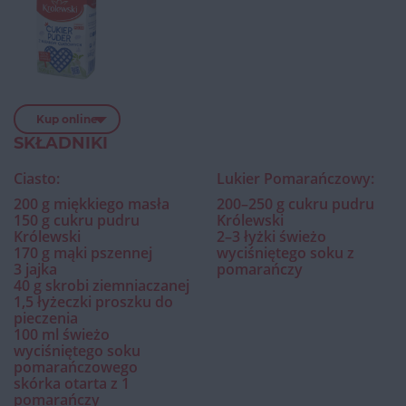
Kup online
SKŁADNIKI
Ciasto:
Lukier Pomarańczowy:
200 g miękkiego masła
200–250 g cukru pudru
150 g cukru pudru
Królewski
Królewski
2–3 łyżki świeżo
170 g mąki pszennej
wyciśniętego soku z
3 jajka
pomarańczy
40 g skrobi ziemniaczanej
1,5 łyżeczki proszku do
pieczenia
100 ml świeżo
wyciśniętego soku
pomarańczowego
skórka otarta z 1
pomarańczy