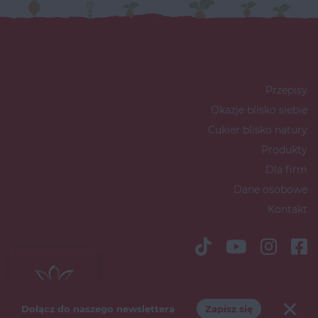
Przepisy
Okazje blisko siebie
Cukier blisko natury
Produkty
Dla firm
Dane osobowe
Kontakt
Copyright © 2026 Südzucker Polska
S.A
Dołącz do naszego newslettera
Zapisz się
Polityka marketingowa