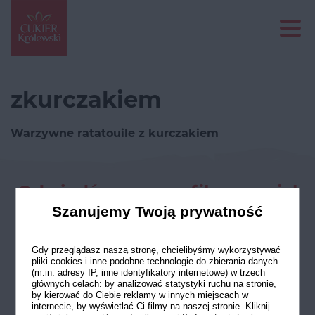
zkurczakiem
Warzywne ratatouile z kurczakiem
Odwiedź nasze profile w social
mediach
Szanujemy Twoją prywatność
Gdy przeglądasz naszą stronę, chcielibyśmy wykorzystywać
pliki cookies i inne podobne technologie do zbierania danych
(m.in. adresy IP, inne identyfikatory internetowe) w trzech
głównych celach: by analizować statystyki ruchu na stronie,
by kierować do Ciebie reklamy w innych miejscach w
internecie, by wyświetlać Ci filmy na naszej stronie. Kliknij