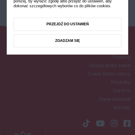
poniżej, by wyrazić zgodę albo przejdź do ustawień, aby
dokonać szczegółowych wyborów co do plików cookies.
PRZEJDŹ DO USTAWIEŃ
ZGADZAM SIĘ
Przepisy
Okazje blisko siebie
Cukier blisko natury
Produkty
Dla firm
Dane osobowe
Kontakt