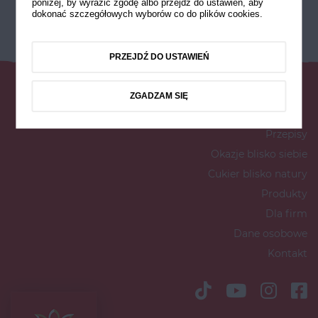
poniżej, by wyrazić zgodę albo przejdź do ustawień, aby
dokonać szczegółowych wyborów co do plików cookies.
PRZEJDŹ DO USTAWIEŃ
ZGADZAM SIĘ
Przepisy
Okazje blisko siebie
Cukier blisko natury
Produkty
Dla firm
Dane osobowe
Kontakt