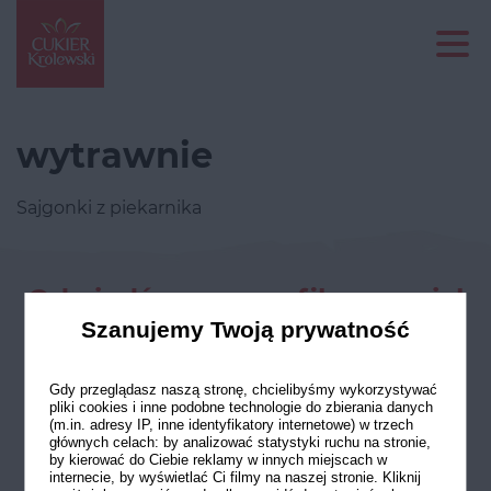
wytrawnie
Sajgonki z piekarnika
Odwiedź nasze profile w social
mediach
Szanujemy Twoją prywatność
Gdy przeglądasz naszą stronę, chcielibyśmy wykorzystywać
pliki cookies i inne podobne technologie do zbierania danych
(m.in. adresy IP, inne identyfikatory internetowe) w trzech
głównych celach: by analizować statystyki ruchu na stronie,
by kierować do Ciebie reklamy w innych miejscach w
internecie, by wyświetlać Ci filmy na naszej stronie. Kliknij