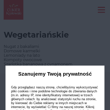
Wegetariańskie
Nugat z bakaliami
Domowe karmelki
Lemoniady na lato
Kompoty owocowe
Szarlotka bananowa z cynamonem
Szanujemy Twoją prywatność
Odwiedź nasze profile w social
Gdy przeglądasz naszą stronę, chcielibyśmy wykorzystywać
mediach
pliki cookies i inne podobne technologie do zbierania danych
(m.in. adresy IP, inne identyfikatory internetowe) w trzech
głównych celach: by analizować statystyki ruchu na stronie,
by kierować do Ciebie reklamy w innych miejscach w
internecie, by wyświetlać Ci filmy na naszej stronie. Kliknij