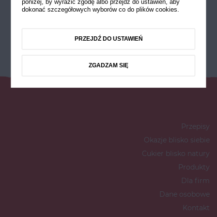
poniżej, by wyrazić zgodę albo przejdź do ustawień, aby
dokonać szczegółowych wyborów co do plików cookies.
PRZEJDŹ DO USTAWIEŃ
ZGADZAM SIĘ
Przepisy
Okazje blisko siebie
Cukier blisko natury
Produkty
Dla firm
Dane osobowe
Kontakt