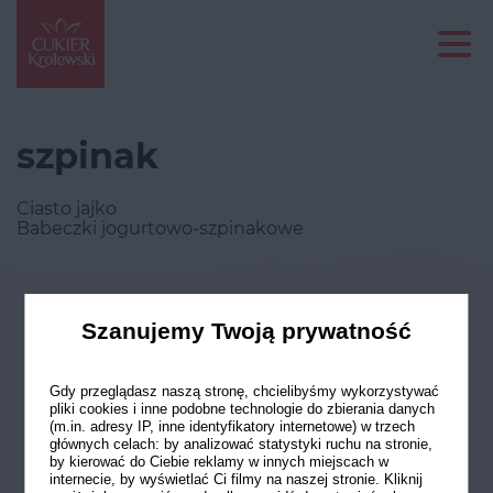
szpinak
Ciasto jajko
Babeczki jogurtowo-szpinakowe
Odwiedź nasze profile w social
Szanujemy Twoją prywatność
mediach
Gdy przeglądasz naszą stronę, chcielibyśmy wykorzystywać
pliki cookies i inne podobne technologie do zbierania danych
(m.in. adresy IP, inne identyfikatory internetowe) w trzech
głównych celach: by analizować statystyki ruchu na stronie,
by kierować do Ciebie reklamy w innych miejscach w
internecie, by wyświetlać Ci filmy na naszej stronie. Kliknij