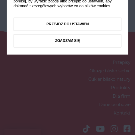
poniżej, by wyrazić zgodę albo przejdź do ustawień, aby
dokonać szczegółowych wyborów co do plików cookies.
PRZEJDŹ DO USTAWIEŃ
ZGADZAM SIĘ
Przepisy
Okazje blisko siebie
Cukier blisko natury
Produkty
Dla firm
Dane osobowe
Kontakt