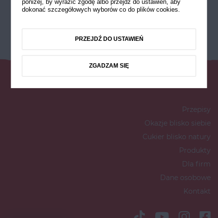
poniżej, by wyrazić zgodę albo przejdź do ustawień, aby
dokonać szczegółowych wyborów co do plików cookies.
PRZEJDŹ DO USTAWIEŃ
ZGADZAM SIĘ
Przepisy
Okazje blisko siebie
Cukier blisko natury
Produkty
Dla firm
Dane osobowe
Kontakt