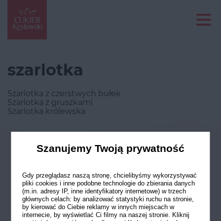
szarlotka
Szarlotka z czerstwych bułek
Szarlotka z gruszkami
Szarlotka królewska
Szanujemy Twoją prywatność
Odwiedź nasze profile w social
mediach
Gdy przeglądasz naszą stronę, chcielibyśmy wykorzystywać
pliki cookies i inne podobne technologie do zbierania danych
(m.in. adresy IP, inne identyfikatory internetowe) w trzech
głównych celach: by analizować statystyki ruchu na stronie,
by kierować do Ciebie reklamy w innych miejscach w
internecie, by wyświetlać Ci filmy na naszej stronie. Kliknij