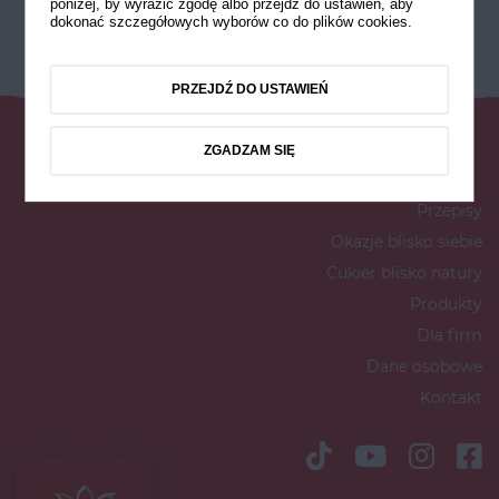
poniżej, by wyrazić zgodę albo przejdź do ustawień, aby
dokonać szczegółowych wyborów co do plików cookies.
PRZEJDŹ DO USTAWIEŃ
ZGADZAM SIĘ
Przepisy
Okazje blisko siebie
Cukier blisko natury
Produkty
Dla firm
Dane osobowe
Kontakt