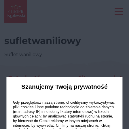
sufletwaniliowy
Suflet waniliowy
Odwiedź nasze profile w social
mediach
Szanujemy Twoją prywatność
Gdy przeglądasz naszą stronę, chcielibyśmy wykorzystywać
pliki cookies i inne podobne technologie do zbierania danych
(m.in. adresy IP, inne identyfikatory internetowe) w trzech
głównych celach: by analizować statystyki ruchu na stronie,
by kierować do Ciebie reklamy w innych miejscach w
internecie, by wyświetlać Ci filmy na naszej stronie. Kliknij