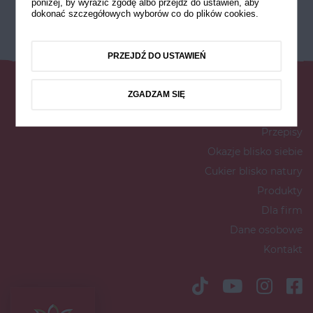
poniżej, by wyrazić zgodę albo przejdź do ustawień, aby
dokonać szczegółowych wyborów co do plików cookies.
PRZEJDŹ DO USTAWIEŃ
ZGADZAM SIĘ
Przepisy
Okazje blisko siebie
Cukier blisko natury
Produkty
Dla firm
Dane osobowe
Kontakt