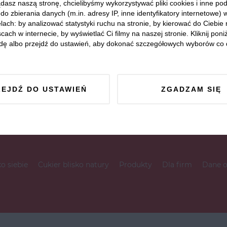
dasz naszą stronę, chcielibyśmy wykorzystywać pliki cookies i inne p
do zbierania danych (m.in. adresy IP, inne identyfikatory internetowe) 
lach: by analizować statystyki ruchu na stronie, by kierować do Ciebie
cach w internecie, by wyświetlać Ci filmy na naszej stronie. Kliknij poniż
dę albo przejdź do ustawień, aby dokonać szczegółowych wyborów co 
ZEJDŹ DO USTAWIEŃ
ZGADZAM SIĘ
ko siebie
Cukier blisko natury
Produkty
Dla firm
Dane 