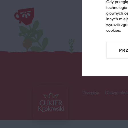
Gdy przeglą
technologie 
głównych ce
innych miejs
wyrazić zgo
cookies.
PR
Przepisy
Okazje blis