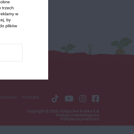
odobne
w trzech
 reklamy w
ej, by
do plików
osobowe
Kontakt
Copyright © 2026 Südzucker Polska S.A
Polityka marketingowa
Polityka prywatności