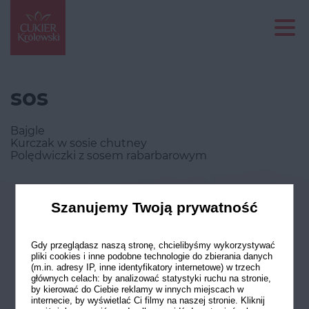
sos
Bajgle
Kurczak w sosie chutney
Polędwiczki z sosem rabarbarowym
Szanujemy Twoją prywatność
Odwiedź nasze profile w social
mediach
Gdy przeglądasz naszą stronę, chcielibyśmy wykorzystywać
pliki cookies i inne podobne technologie do zbierania danych
(m.in. adresy IP, inne identyfikatory internetowe) w trzech
głównych celach: by analizować statystyki ruchu na stronie,
by kierować do Ciebie reklamy w innych miejscach w
internecie, by wyświetlać Ci filmy na naszej stronie. Kliknij