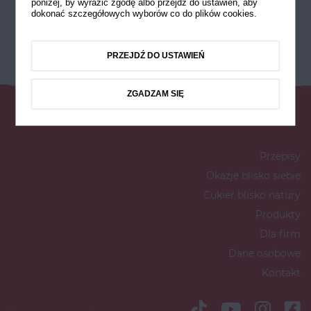
poniżej, by wyrazić zgodę albo przejdź do ustawień, aby
dokonać szczegółowych wyborów co do plików cookies.
PRZEJDŹ DO USTAWIEŃ
ZGADZAM SIĘ
Przepisy
Okazje blisko siebie
Cukier blisko natury
Produkty
Dla firm
Dane osobowe
Kontakt