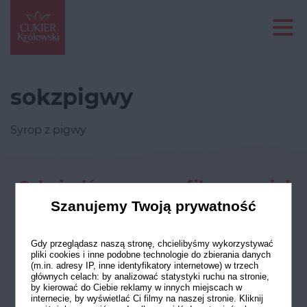
sokzpigwy
Syrop z pigwy
Odwiedź nasze profile w social
mediach
Szanujemy Twoją prywatność
Gdy przeglądasz naszą stronę, chcielibyśmy wykorzystywać
pliki cookies i inne podobne technologie do zbierania danych
(m.in. adresy IP, inne identyfikatory internetowe) w trzech
głównych celach: by analizować statystyki ruchu na stronie,
by kierować do Ciebie reklamy w innych miejscach w
internecie, by wyświetlać Ci filmy na naszej stronie. Kliknij