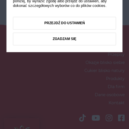
poniżej, by wyrazić zgodę albo przejdź do ustawień, aby
dokonać szczegółowych wyborów co do plików cookies.
PRZEJDŹ DO USTAWIEŃ
ZGADZAM SIĘ
Przepisy
Okazje blisko siebie
Cukier blisko natury
Produkty
Dla firm
Dane osobowe
Kontakt