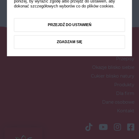
poniżej, by wyrazić zgodę albo przejdź do ustawień, aby
dokonać szczegółowych wyborów co do plików cookies.
PRZEJDŹ DO USTAWIEŃ
ZGADZAM SIĘ
Przepisy
Okazje blisko siebie
Cukier blisko natury
Produkty
Dla firm
Dane osobowe
Kontakt