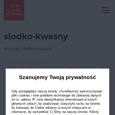
slodko-kwasny
Kurczak słodko-kwaśny
Odwiedź nasze profile w social
mediach
Szanujemy Twoją prywatność
Gdy przeglądasz naszą stronę, chcielibyśmy wykorzystywać
pliki cookies i inne podobne technologie do zbierania danych
(m.in. adresy IP, inne identyfikatory internetowe) w trzech
głównych celach: by analizować statystyki ruchu na stronie,
by kierować do Ciebie reklamy w innych miejscach w
internecie, by wyświetlać Ci filmy na naszej stronie. Kliknij