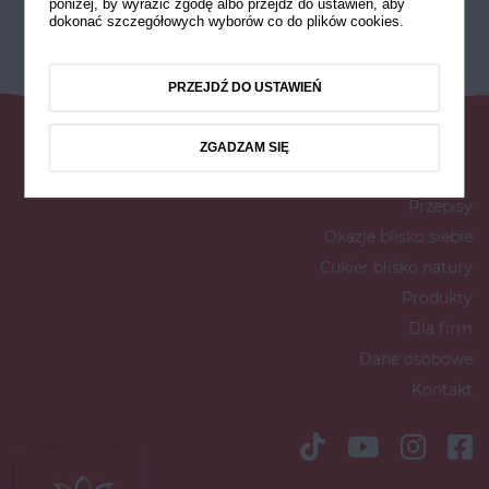
poniżej, by wyrazić zgodę albo przejdź do ustawień, aby
dokonać szczegółowych wyborów co do plików cookies.
PRZEJDŹ DO USTAWIEŃ
ZGADZAM SIĘ
Przepisy
Okazje blisko siebie
Cukier blisko natury
Produkty
Dla firm
Dane osobowe
Kontakt