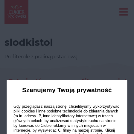
slodkistol
Profiterole z praliną pistacjową
Odwiedź nasze profile w social
mediach
Szanujemy Twoją prywatność
Gdy przeglądasz naszą stronę, chcielibyśmy wykorzystywać
pliki cookies i inne podobne technologie do zbierania danych
(m.in. adresy IP, inne identyfikatory internetowe) w trzech
głównych celach: by analizować statystyki ruchu na stronie,
by kierować do Ciebie reklamy w innych miejscach w
internecie, by wyświetlać Ci filmy na naszej stronie. Kliknij