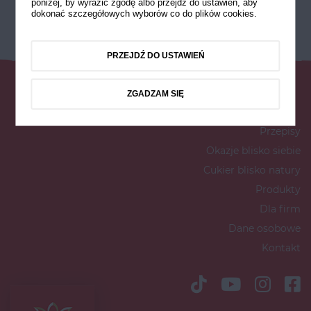
poniżej, by wyrazić zgodę albo przejdź do ustawień, aby
dokonać szczegółowych wyborów co do plików cookies.
PRZEJDŹ DO USTAWIEŃ
ZGADZAM SIĘ
Przepisy
Okazje blisko siebie
Cukier blisko natury
Produkty
Dla firm
Dane osobowe
Kontakt