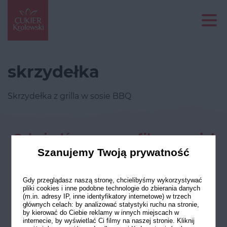
skrzydełka
Skrzydełka z grilla w sosie BBQ
Odwiedź nasze profile w social
mediach
Szanujemy Twoją prywatność
Gdy przeglądasz naszą stronę, chcielibyśmy wykorzystywać
pliki cookies i inne podobne technologie do zbierania danych
(m.in. adresy IP, inne identyfikatory internetowe) w trzech
głównych celach: by analizować statystyki ruchu na stronie,
by kierować do Ciebie reklamy w innych miejscach w
internecie, by wyświetlać Ci filmy na naszej stronie. Kliknij