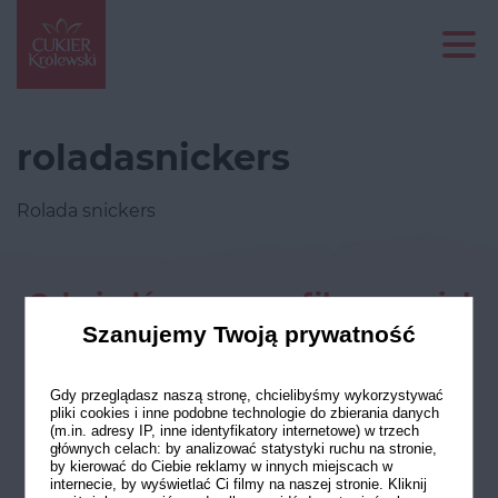
roladasnickers
Rolada snickers
Odwiedź nasze profile w social
mediach
Szanujemy Twoją prywatność
Gdy przeglądasz naszą stronę, chcielibyśmy wykorzystywać
pliki cookies i inne podobne technologie do zbierania danych
(m.in. adresy IP, inne identyfikatory internetowe) w trzech
głównych celach: by analizować statystyki ruchu na stronie,
by kierować do Ciebie reklamy w innych miejscach w
internecie, by wyświetlać Ci filmy na naszej stronie. Kliknij