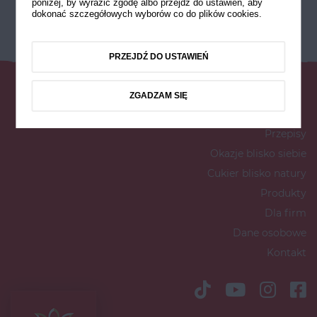
poniżej, by wyrazić zgodę albo przejdź do ustawień, aby
dokonać szczegółowych wyborów co do plików cookies.
PRZEJDŹ DO USTAWIEŃ
ZGADZAM SIĘ
Przepisy
Okazje blisko siebie
Cukier blisko natury
Produkty
Dla firm
Dane osobowe
Kontakt