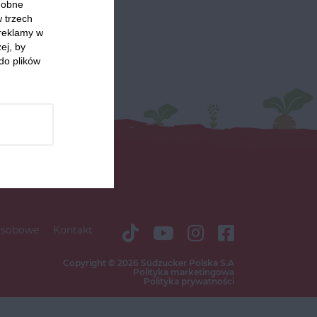
odobne
w trzech
 reklamy w
ej, by
do plików
osobowe
Kontakt
Copyright © 2026 Südzucker Polska S.A
Polityka marketingowa
Polityka prywatności