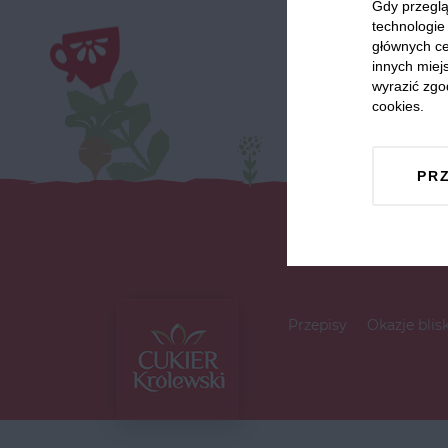
Gdy przeglą
technologie 
głównych ce
innych miejs
wyrazić zgo
cookies.
PR
Przepisy
Okazje blis