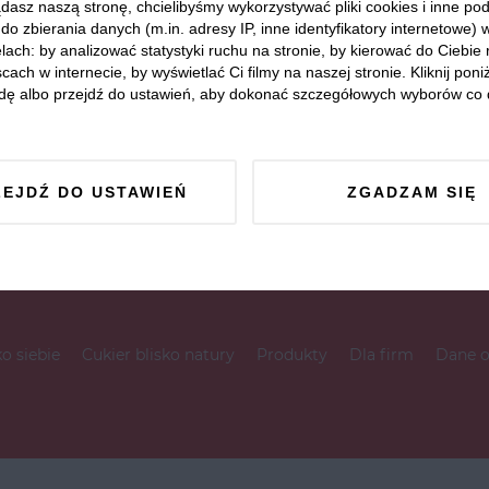
dasz naszą stronę, chcielibyśmy wykorzystywać pliki cookies i inne p
do zbierania danych (m.in. adresy IP, inne identyfikatory internetowe) 
lach: by analizować statystyki ruchu na stronie, by kierować do Ciebie
cach w internecie, by wyświetlać Ci filmy na naszej stronie. Kliknij poniż
dę albo przejdź do ustawień, aby dokonać szczegółowych wyborów co 
ZEJDŹ DO USTAWIEŃ
ZGADZAM SIĘ
ko siebie
Cukier blisko natury
Produkty
Dla firm
Dane 