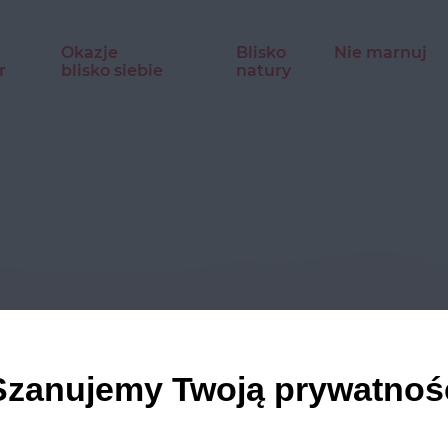
Okazje
Blisko
Nie marnuj
r
blisko siebie
natury
dź nasze profile w social m
Szanujemy Twoją prywatnoś