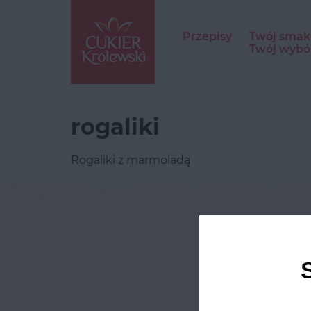
Przepisy
Twój smak
Twój wybó
rogaliki
Rogaliki z marmoladą
Odwie