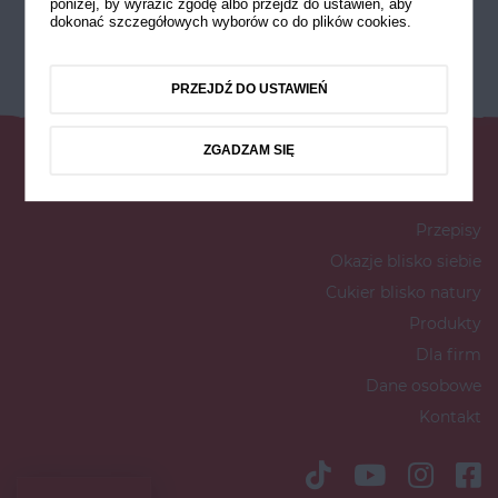
poniżej, by wyrazić zgodę albo przejdź do ustawień, aby
dokonać szczegółowych wyborów co do plików cookies.
PRZEJDŹ DO USTAWIEŃ
ZGADZAM SIĘ
Przepisy
Okazje blisko siebie
Cukier blisko natury
Produkty
Dla firm
Dane osobowe
Kontakt