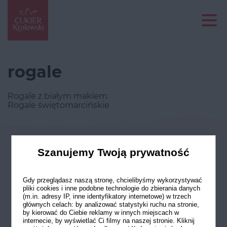
rogale
Rogale z białym makiem
Rogale świętomarcińskie
Odwiedź nasze profile w social
Szanujemy Twoją prywatność
mediach
Gdy przeglądasz naszą stronę, chcielibyśmy wykorzystywać
pliki cookies i inne podobne technologie do zbierania danych
(m.in. adresy IP, inne identyfikatory internetowe) w trzech
głównych celach: by analizować statystyki ruchu na stronie,
by kierować do Ciebie reklamy w innych miejscach w
internecie, by wyświetlać Ci filmy na naszej stronie. Kliknij