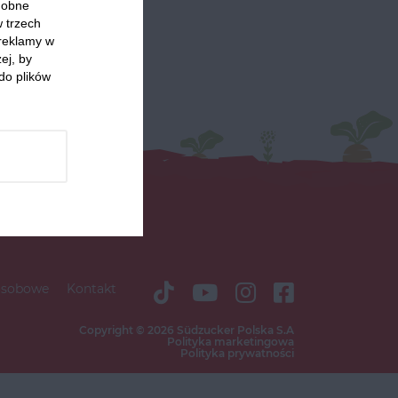
odobne
w trzech
 reklamy w
ej, by
do plików
osobowe
Kontakt
Copyright © 2026 Südzucker Polska S.A
Polityka marketingowa
Polityka prywatności