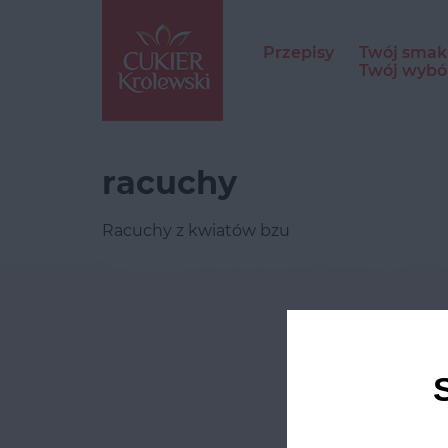
Przepisy
Twój smak
Twój wybó
racuchy
Racuchy z kwiatów bzu
Odwie