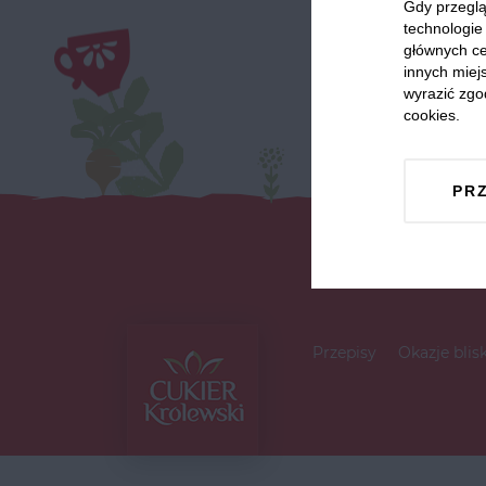
Gdy przeglą
technologie 
głównych ce
innych miejs
wyrazić zgo
cookies.
PR
Przepisy
Okazje blis