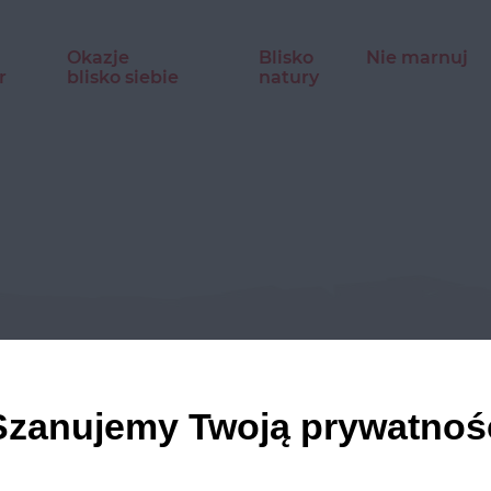
Okazje
Blisko
Nie marnuj
r
blisko siebie
natury
dź nasze profile w social m
Szanujemy Twoją prywatnoś