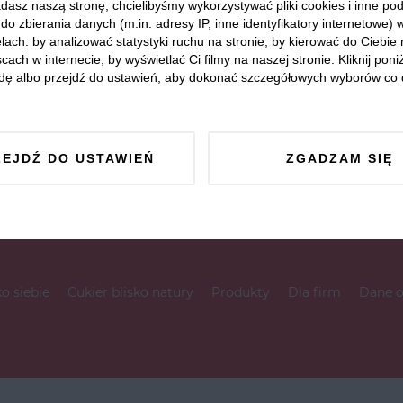
dasz naszą stronę, chcielibyśmy wykorzystywać pliki cookies i inne p
do zbierania danych (m.in. adresy IP, inne identyfikatory internetowe) 
lach: by analizować statystyki ruchu na stronie, by kierować do Ciebie
cach w internecie, by wyświetlać Ci filmy na naszej stronie. Kliknij poniż
dę albo przejdź do ustawień, aby dokonać szczegółowych wyborów co 
ZEJDŹ DO USTAWIEŃ
ZGADZAM SIĘ
ko siebie
Cukier blisko natury
Produkty
Dla firm
Dane 