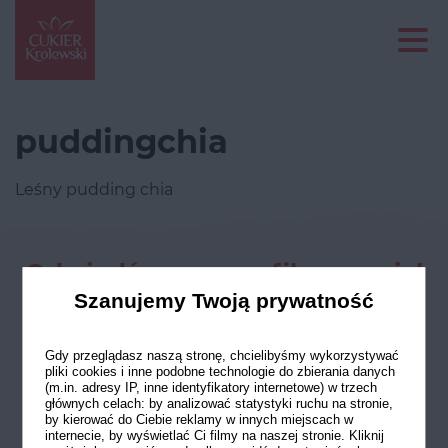
puddingchia
Leśny pudding chia
Odwiedź nasze profile w social
mediach
Szanujemy Twoją prywatność
Gdy przeglądasz naszą stronę, chcielibyśmy wykorzystywać
pliki cookies i inne podobne technologie do zbierania danych
(m.in. adresy IP, inne identyfikatory internetowe) w trzech
głównych celach: by analizować statystyki ruchu na stronie,
by kierować do Ciebie reklamy w innych miejscach w
internecie, by wyświetlać Ci filmy na naszej stronie. Kliknij