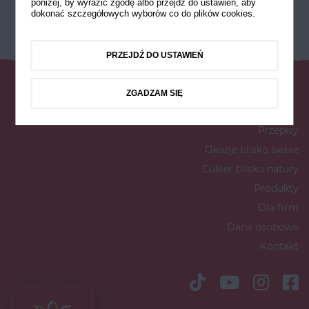
poniżej, by wyrazić zgodę albo przejdź do ustawień, aby
dokonać szczegółowych wyborów co do plików cookies.
PRZEJDŹ DO USTAWIEŃ
ZGADZAM SIĘ
Przepisy
Okazje blisko siebie
Cukier blisko natury
Produkty
Dla firm
Dane osobowe
Kontakt