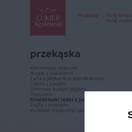
Przepisy
Twój smak
Twój wybó
przekąska
Karmelowy popcorn
Nugat z bakaliami
Tarta z jabłkami w kształcie róży
Ciasto z patelni
Domowy budyń jaglany
Popovers
Drożdżówki rożki z jabłkami
Trufle z makiem
Kulebiak z kapustą i grzybami