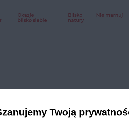
Okazje
Blisko
Nie marnuj
r
blisko siebie
natury
Szanujemy Twoją prywatnoś