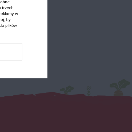
odobne
ediach
w trzech
 reklamy w
ej, by
do plików