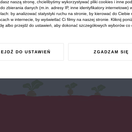
dasz naszą stronę, chcielibyśmy wykorzystywać pliki cookies i inne p
dź nasze profile w social m
do zbierania danych (m.in. adresy IP, inne identyfikatory internetowe) 
lach: by analizować statystyki ruchu na stronie, by kierować do Ciebie
cach w internecie, by wyświetlać Ci filmy na naszej stronie. Kliknij poniż
dę albo przejdź do ustawień, aby dokonać szczegółowych wyborów co 
ZEJDŹ DO USTAWIEŃ
ZGADZAM SIĘ