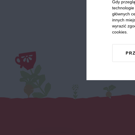
Gdy przeglą
Odwie
technologie 
głównych ce
innych miejs
wyrazić zgo
cookies.
PR