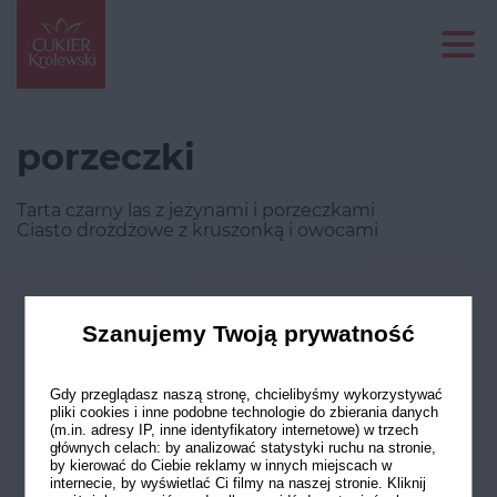
porzeczki
Tarta czarny las z jeżynami i porzeczkami
Ciasto drożdżowe z kruszonką i owocami
Odwiedź nasze profile w social
Szanujemy Twoją prywatność
mediach
Gdy przeglądasz naszą stronę, chcielibyśmy wykorzystywać
pliki cookies i inne podobne technologie do zbierania danych
(m.in. adresy IP, inne identyfikatory internetowe) w trzech
głównych celach: by analizować statystyki ruchu na stronie,
by kierować do Ciebie reklamy w innych miejscach w
internecie, by wyświetlać Ci filmy na naszej stronie. Kliknij