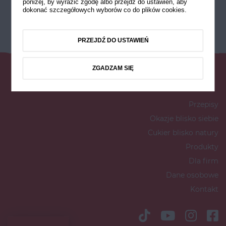
poniżej, by wyrazić zgodę albo przejdź do ustawień, aby
dokonać szczegółowych wyborów co do plików cookies.
PRZEJDŹ DO USTAWIEŃ
ZGADZAM SIĘ
Przepisy
Okazje blisko siebie
Cukier blisko natury
Produkty
Dla firm
Dane osobowe
Kontakt