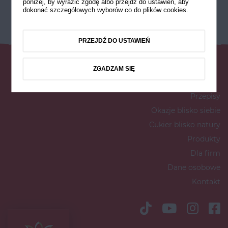
poniżej, by wyrazić zgodę albo przejdź do ustawień, aby
dokonać szczegółowych wyborów co do plików cookies.
PRZEJDŹ DO USTAWIEŃ
ZGADZAM SIĘ
Przepisy
Okazje blisko siebie
Cukier blisko natury
Produkty
Dla firm
Dane osobowe
Kontakt