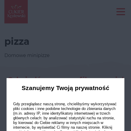
pizza
Domowe minipizze
Odwiedź nasze profile w social
mediach
Szanujemy Twoją prywatność
Gdy przeglądasz naszą stronę, chcielibyśmy wykorzystywać
pliki cookies i inne podobne technologie do zbierania danych
(m.in. adresy IP, inne identyfikatory internetowe) w trzech
głównych celach: by analizować statystyki ruchu na stronie,
by kierować do Ciebie reklamy w innych miejscach w
internecie, by wyświetlać Ci filmy na naszej stronie. Kliknij