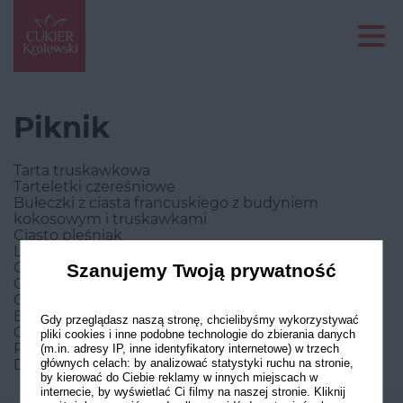
Piknik
Tarta truskawkowa
Tarteletki czereśniowe
Bułeczki z ciasta francuskiego z budyniem
kokosowym i truskawkami
Ciasto pleśniak
Lody jogurtowo-truskawkowe
Odwrócony chlebek bananowy
Szanujemy Twoją prywatność
Crumble truskawkowo-borówkowe
Ciasteczka amoniaczki
Batoniki owsiane z malinami
Gdy przeglądasz naszą stronę, chcielibyśmy wykorzystywać
Cake pops
pliki cookies i inne podobne technologie do zbierania danych
Pudding chia
(m.in. adresy IP, inne identyfikatory internetowe) w trzech
Drożdżówki z rabarbarem i truskawkami
głównych celach: by analizować statystyki ruchu na stronie,
by kierować do Ciebie reklamy w innych miejscach w
internecie, by wyświetlać Ci filmy na naszej stronie. Kliknij