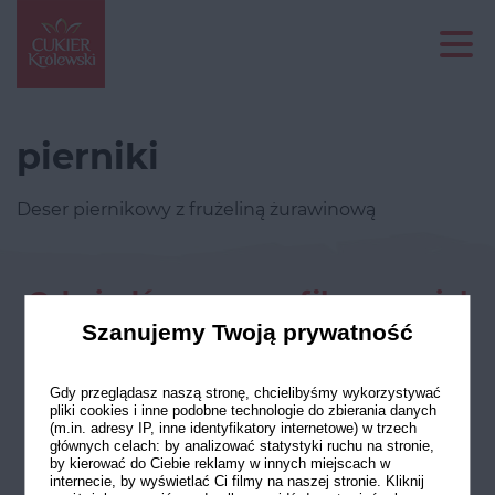
pierniki
Deser piernikowy z frużeliną żurawinową
Odwiedź nasze profile w social
mediach
Szanujemy Twoją prywatność
Gdy przeglądasz naszą stronę, chcielibyśmy wykorzystywać
pliki cookies i inne podobne technologie do zbierania danych
(m.in. adresy IP, inne identyfikatory internetowe) w trzech
głównych celach: by analizować statystyki ruchu na stronie,
by kierować do Ciebie reklamy w innych miejscach w
internecie, by wyświetlać Ci filmy na naszej stronie. Kliknij