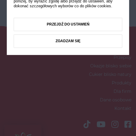
poniżej, by wyrazić zgodę albo przejdź do ustawień, aby
dokonać szczegółowych wyborów co do plików cookies.
PRZEJDŹ DO USTAWIEŃ
ZGADZAM SIĘ
Przepisy
Okazje blisko siebie
Cukier blisko natury
Produkty
Dla firm
Dane osobowe
Kontakt