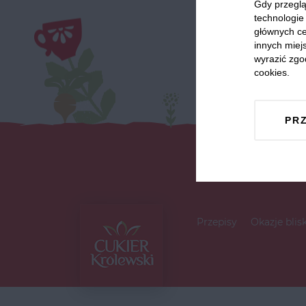
Gdy przeglą
technologie 
głównych ce
innych miejs
wyrazić zgo
cookies.
PR
Przepisy
Okazje blis