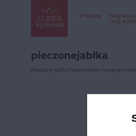
Przepisy
Twój smak
Twój wybó
pieczonejabłka
Pieczone jabłka faszerowane masą sernik
Odwie