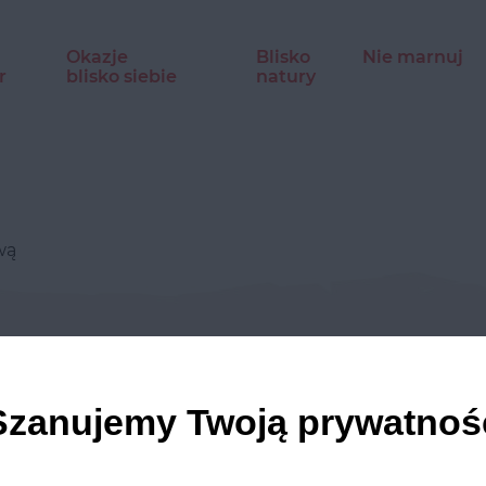
Okazje
Blisko
Nie marnuj
r
blisko siebie
natury
ową
dź nasze profile w social m
Szanujemy Twoją prywatnoś