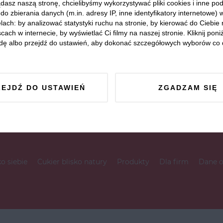
dasz naszą stronę, chcielibyśmy wykorzystywać pliki cookies i inne p
do zbierania danych (m.in. adresy IP, inne identyfikatory internetowe) 
lach: by analizować statystyki ruchu na stronie, by kierować do Ciebie
cach w internecie, by wyświetlać Ci filmy na naszej stronie. Kliknij poniż
dę albo przejdź do ustawień, aby dokonać szczegółowych wyborów co 
ZEJDŹ DO USTAWIEŃ
ZGADZAM SIĘ
ko siebie
Cukier blisko natury
Produkty
Dla firm
Dane 