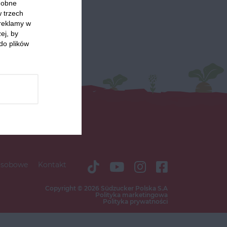
odobne
w trzech
 reklamy w
ej, by
do plików
osobowe
Kontakt
Copyright © 2026 Südzucker Polska S.A
Polityka marketingowa
Polityka prywatności