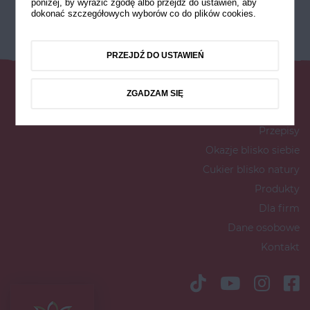
poniżej, by wyrazić zgodę albo przejdź do ustawień, aby
dokonać szczegółowych wyborów co do plików cookies.
PRZEJDŹ DO USTAWIEŃ
ZGADZAM SIĘ
Przepisy
Okazje blisko siebie
Cukier blisko natury
Produkty
Dla firm
Dane osobowe
Kontakt