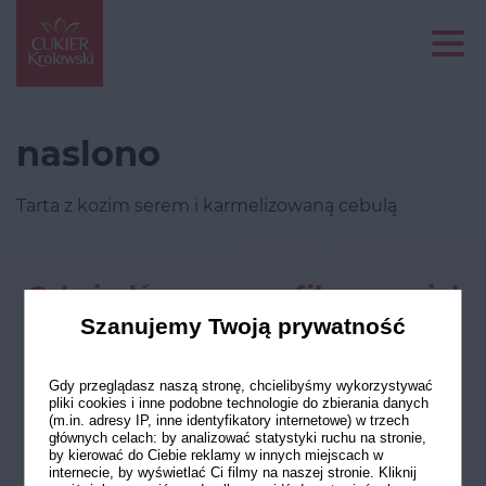
naslono
Tarta z kozim serem i karmelizowaną cebulą
Odwiedź nasze profile w social
mediach
Szanujemy Twoją prywatność
Gdy przeglądasz naszą stronę, chcielibyśmy wykorzystywać
pliki cookies i inne podobne technologie do zbierania danych
(m.in. adresy IP, inne identyfikatory internetowe) w trzech
głównych celach: by analizować statystyki ruchu na stronie,
by kierować do Ciebie reklamy w innych miejscach w
internecie, by wyświetlać Ci filmy na naszej stronie. Kliknij