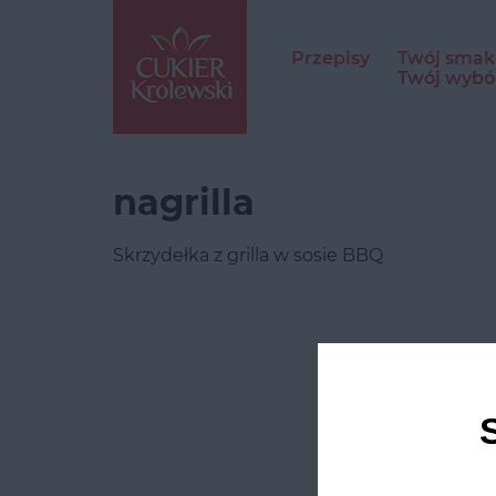
Przepisy
Twój smak
Twój wybó
nagrilla
Skrzydełka z grilla w sosie BBQ
Odwie