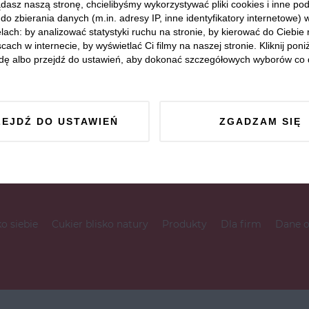
dasz naszą stronę, chcielibyśmy wykorzystywać pliki cookies i inne p
do zbierania danych (m.in. adresy IP, inne identyfikatory internetowe) 
lach: by analizować statystyki ruchu na stronie, by kierować do Ciebie
cach w internecie, by wyświetlać Ci filmy na naszej stronie. Kliknij poniż
dę albo przejdź do ustawień, aby dokonać szczegółowych wyborów co 
ZEJDŹ DO USTAWIEŃ
ZGADZAM SIĘ
ko siebie
Cukier blisko natury
Produkty
Dla firm
Dane 