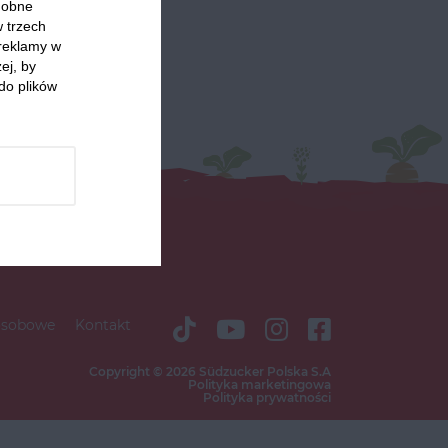
odobne
w trzech
 reklamy w
ej, by
do plików
osobowe
Kontakt
Copyright © 2026 Südzucker Polska S.A
Polityka marketingowa
Polityka prywatności