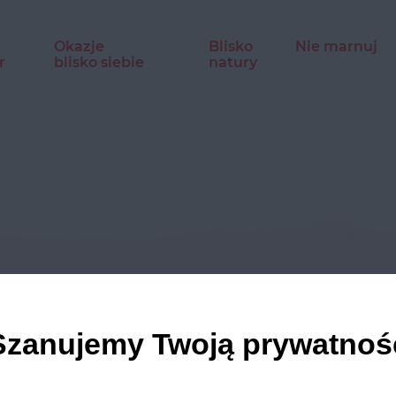
Okazje
Blisko
Nie marnuj
r
blisko siebie
natury
dź nasze profile w social m
Szanujemy Twoją prywatnoś