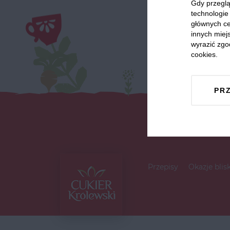
Gdy przeglą
technologie 
głównych ce
innych miejs
wyrazić zgo
cookies.
PR
Przepisy
Okazje blis