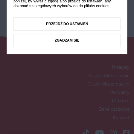
poniżej, by wyrazić zgodę albo przejdź do ustawień, aby
dokonać szczegółowych wyborów co do plików cookies.
PRZEJDŹ DO USTAWIEŃ
ZGADZAM SIĘ
Przepisy
Okazje blisko siebie
Cukier blisko natury
Produkty
Dla firm
Dane osobowe
Kontakt