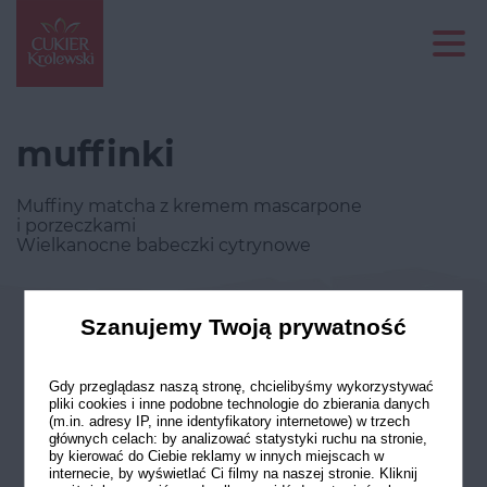
muffinki
Muffiny matcha z kremem mascarpone
i porzeczkami
Wielkanocne babeczki cytrynowe
Szanujemy Twoją prywatność
Odwiedź nasze profile w social
mediach
Gdy przeglądasz naszą stronę, chcielibyśmy wykorzystywać
pliki cookies i inne podobne technologie do zbierania danych
(m.in. adresy IP, inne identyfikatory internetowe) w trzech
głównych celach: by analizować statystyki ruchu na stronie,
by kierować do Ciebie reklamy w innych miejscach w
internecie, by wyświetlać Ci filmy na naszej stronie. Kliknij