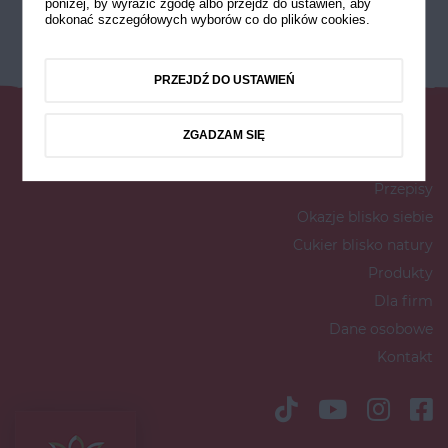
poniżej, by wyrazić zgodę albo przejdź do ustawień, aby
dokonać szczegółowych wyborów co do plików cookies.
PRZEJDŹ DO USTAWIEŃ
ZGADZAM SIĘ
Przepisy
Okazje blisko siebie
Cukier blisko natury
Produkty
Dla firm
Dane osobowe
Kontakt