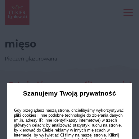
mięso
Pieczeń glazurowana
Odwiedź nasze profile w social
mediach
Szanujemy Twoją prywatność
Gdy przeglądasz naszą stronę, chcielibyśmy wykorzystywać
pliki cookies i inne podobne technologie do zbierania danych
(m.in. adresy IP, inne identyfikatory internetowe) w trzech
głównych celach: by analizować statystyki ruchu na stronie,
by kierować do Ciebie reklamy w innych miejscach w
internecie, by wyświetlać Ci filmy na naszej stronie. Kliknij