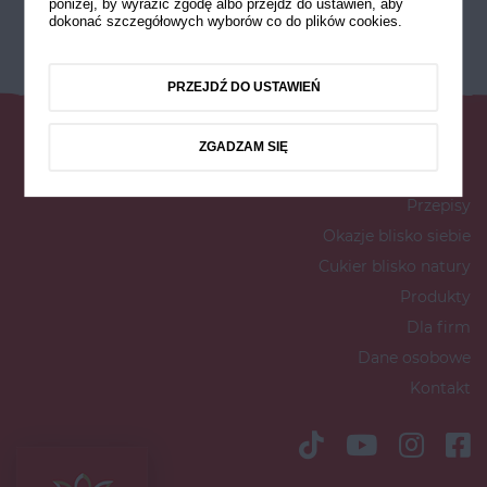
poniżej, by wyrazić zgodę albo przejdź do ustawień, aby
dokonać szczegółowych wyborów co do plików cookies.
PRZEJDŹ DO USTAWIEŃ
ZGADZAM SIĘ
Przepisy
Okazje blisko siebie
Cukier blisko natury
Produkty
Dla firm
Dane osobowe
Kontakt