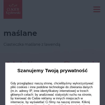
maślane
Ciasteczka maślane z lawendą
Odwiedź nasze profile w social
mediach
Szanujemy Twoją prywatność
Gdy przeglądasz naszą stronę, chcielibyśmy wykorzystywać
pliki cookies i inne podobne technologie do zbierania danych
(m.in. adresy IP, inne identyfikatory internetowe) w trzech
głównych celach: by analizować statystyki ruchu na stronie,
by kierować do Ciebie reklamy w innych miejscach w
internecie, by wyświetlać Ci filmy na naszej stronie. Kliknij