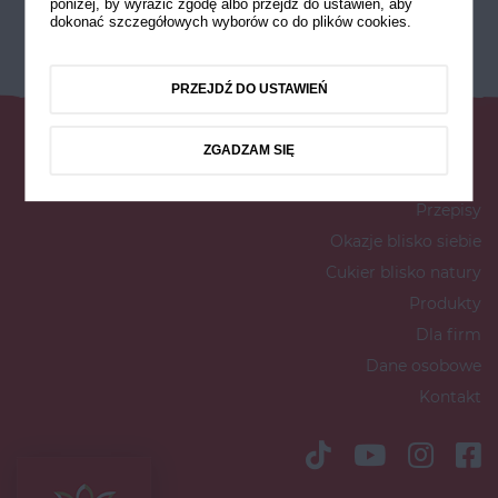
poniżej, by wyrazić zgodę albo przejdź do ustawień, aby
dokonać szczegółowych wyborów co do plików cookies.
PRZEJDŹ DO USTAWIEŃ
ZGADZAM SIĘ
Przepisy
Okazje blisko siebie
Cukier blisko natury
Produkty
Dla firm
Dane osobowe
Kontakt