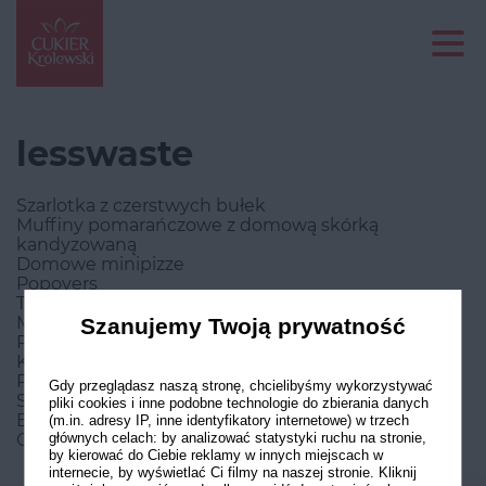
lesswaste
Szarlotka z czerstwych bułek
Muffiny pomarańczowe z domową skórką
kandyzowaną
Domowe minipizze
Popovers
Trufle z makiem
Mus czekoladowy z karmelizowaną pomarańczą
Szanujemy Twoją prywatność
Piernik ze zwiędłych marchewek
Kruche ciasto z bananem
Pain perdu z lodami sernikowymi
Gdy przeglądasz naszą stronę, chcielibyśmy wykorzystywać
Sernik z przetartymi owocami
pliki cookies i inne podobne technologie do zbierania danych
Banana split
(m.in. adresy IP, inne identyfikatory internetowe) w trzech
Ciasto less waste
głównych celach: by analizować statystyki ruchu na stronie,
by kierować do Ciebie reklamy w innych miejscach w
internecie, by wyświetlać Ci filmy na naszej stronie. Kliknij