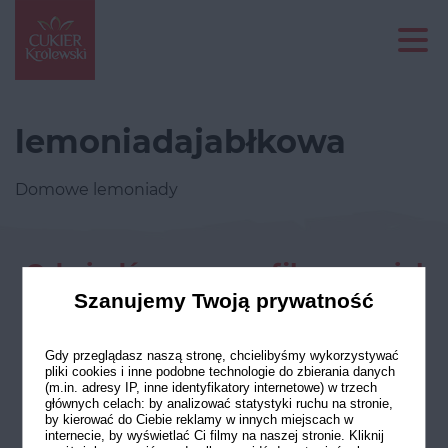
lemoniadajabłkowa
Domowe lemoniady
Odwiedź nasze profile w social
mediach
Szanujemy Twoją prywatność
Gdy przeglądasz naszą stronę, chcielibyśmy wykorzystywać
pliki cookies i inne podobne technologie do zbierania danych
(m.in. adresy IP, inne identyfikatory internetowe) w trzech
głównych celach: by analizować statystyki ruchu na stronie,
by kierować do Ciebie reklamy w innych miejscach w
internecie, by wyświetlać Ci filmy na naszej stronie. Kliknij