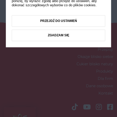
poniżej, by wyrazić zgodę albo przejdź do ustawień, aby
dokonać szczegółowych wyborów co do plików cookies.
PRZEJDŹ DO USTAWIEŃ
ZGADZAM SIĘ
Przepisy
Okazje blisko siebie
Cukier blisko natury
Produkty
Dla firm
Dane osobowe
Kontakt