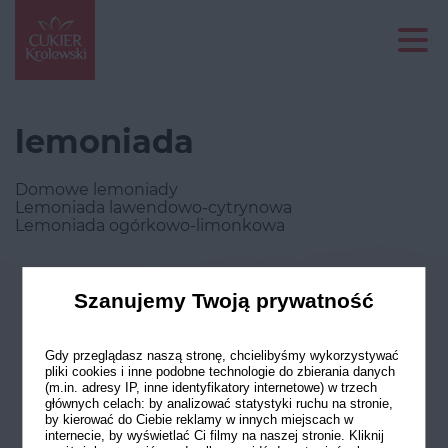
lemoniada
Domowe lemoniady
Lemoniada lawendowo-cytrynowa
Lemoniada ogórkowo-limonkowa
Szanujemy Twoją prywatność
Odwiedź nasze profile w social
mediach
Gdy przeglądasz naszą stronę, chcielibyśmy wykorzystywać
pliki cookies i inne podobne technologie do zbierania danych
(m.in. adresy IP, inne identyfikatory internetowe) w trzech
głównych celach: by analizować statystyki ruchu na stronie,
by kierować do Ciebie reklamy w innych miejscach w
internecie, by wyświetlać Ci filmy na naszej stronie. Kliknij