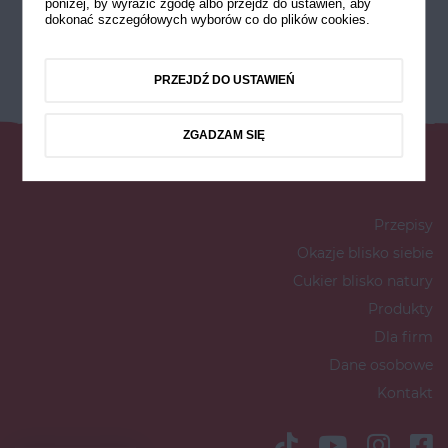
poniżej, by wyrazić zgodę albo przejdź do ustawień, aby
dokonać szczegółowych wyborów co do plików cookies.
PRZEJDŹ DO USTAWIEŃ
ZGADZAM SIĘ
Przepisy
Okazje blisko siebie
Cukier blisko natury
Produkty
Dla firm
Dane osobowe
Kontakt