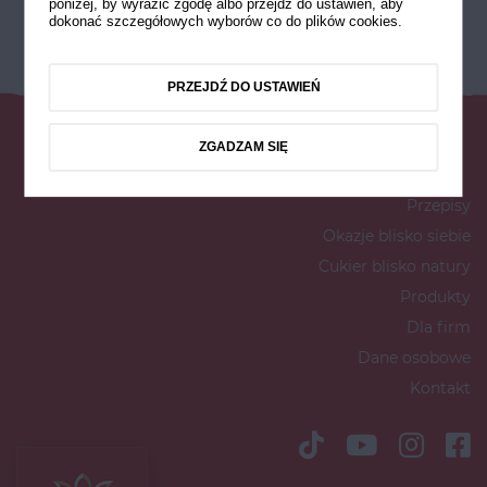
poniżej, by wyrazić zgodę albo przejdź do ustawień, aby
dokonać szczegółowych wyborów co do plików cookies.
PRZEJDŹ DO USTAWIEŃ
ZGADZAM SIĘ
Przepisy
Okazje blisko siebie
Cukier blisko natury
Produkty
Dla firm
Dane osobowe
Kontakt