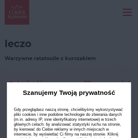
leczo
Warzywne ratatouile z kurczakiem
Odwiedź nasze profile w social
mediach
Szanujemy Twoją prywatność
Gdy przeglądasz naszą stronę, chcielibyśmy wykorzystywać
pliki cookies i inne podobne technologie do zbierania danych
(m.in. adresy IP, inne identyfikatory internetowe) w trzech
głównych celach: by analizować statystyki ruchu na stronie,
by kierować do Ciebie reklamy w innych miejscach w
internecie, by wyświetlać Ci filmy na naszej stronie. Kliknij