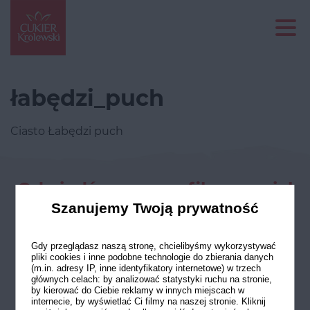
łabędzi_puch
Ciasto Łabędzi puch
Odwiedź nasze profile w social
mediach
Szanujemy Twoją prywatność
Gdy przeglądasz naszą stronę, chcielibyśmy wykorzystywać
pliki cookies i inne podobne technologie do zbierania danych
(m.in. adresy IP, inne identyfikatory internetowe) w trzech
głównych celach: by analizować statystyki ruchu na stronie,
by kierować do Ciebie reklamy w innych miejscach w
internecie, by wyświetlać Ci filmy na naszej stronie. Kliknij