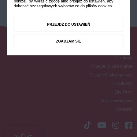
poniżej, by wyrazić zgodę albo przejdź do ustawień, aby
dokonać szczegółowych wyborów co do plików cookies.
PRZEJDŹ DO USTAWIEŃ
ZGADZAM SIĘ
Przepisy
Okazje blisko siebie
Cukier blisko natury
Produkty
Dla firm
Dane osobowe
Kontakt