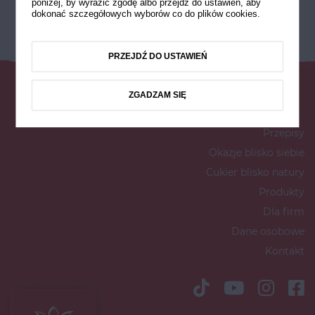
poniżej, by wyrazić zgodę albo przejdź do ustawień, aby
dokonać szczegółowych wyborów co do plików cookies.
PRZEJDŹ DO USTAWIEŃ
ZGADZAM SIĘ
Przepisy
Okazje blisko siebie
Cukier blisko natury
Produkty
Dla firm
Dane osobowe
Kontakt