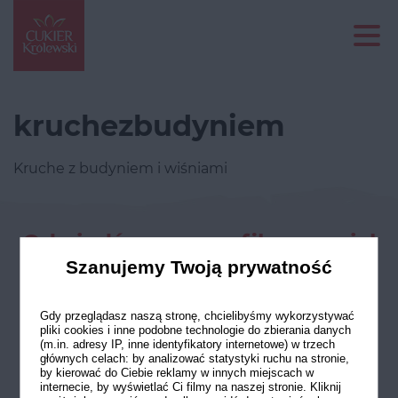
kruchezbudyniem
Kruche z budyniem i wiśniami
Odwiedź nasze profile w social
mediach
Szanujemy Twoją prywatność
Gdy przeglądasz naszą stronę, chcielibyśmy wykorzystywać
pliki cookies i inne podobne technologie do zbierania danych
(m.in. adresy IP, inne identyfikatory internetowe) w trzech
głównych celach: by analizować statystyki ruchu na stronie,
by kierować do Ciebie reklamy w innych miejscach w
internecie, by wyświetlać Ci filmy na naszej stronie. Kliknij