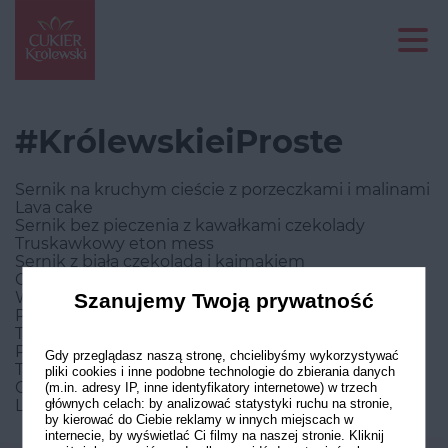
#KrólewskieiProste
Sernik na kruchym cieście z porzeczkami i malinami
Lava cake
Sernik bez pieczenia z kawałkami czekolady
Truskawkowy eton mess
Sernik z białą czekoladą i kajmakiem
Czekoladowe miseczki z kremem
Wielkanocny mazurek
Szanujemy Twoją prywatność
Piszinger
Torcik marchewkowy z bakaliami i kremem z serka
Philadelphia
Gdy przeglądasz naszą stronę, chcielibyśmy wykorzystywać
Torcik bezowy z gruszkami
pliki cookies i inne podobne technologie do zbierania danych
Crumble truskawkowo-borówkowe
(m.in. adresy IP, inne identyfikatory internetowe) w trzech
Likier świąteczny
głównych celach: by analizować statystyki ruchu na stronie,
by kierować do Ciebie reklamy w innych miejscach w
internecie, by wyświetlać Ci filmy na naszej stronie. Kliknij