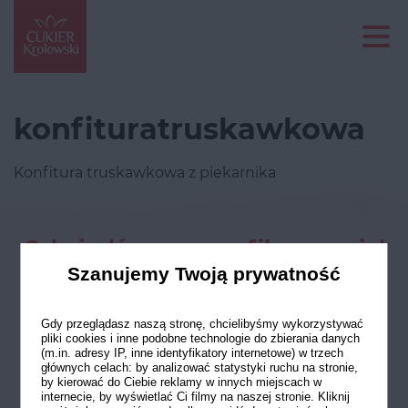
konfituratruskawkowa
Konfitura truskawkowa z piekarnika
Odwiedź nasze profile w social
mediach
Szanujemy Twoją prywatność
Gdy przeglądasz naszą stronę, chcielibyśmy wykorzystywać
pliki cookies i inne podobne technologie do zbierania danych
(m.in. adresy IP, inne identyfikatory internetowe) w trzech
głównych celach: by analizować statystyki ruchu na stronie,
by kierować do Ciebie reklamy w innych miejscach w
internecie, by wyświetlać Ci filmy na naszej stronie. Kliknij