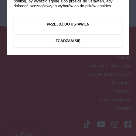
poniżej, by wyrazić zgodę albo przejdź do ustawień, aby
dokonać szczegółowych wyborów co do plików cookies.
PRZEJDŹ DO USTAWIEŃ
ZGADZAM SIĘ
Przepisy
Okazje blisko siebie
Cukier blisko natury
Produkty
Dla firm
Dane osobowe
Kontakt