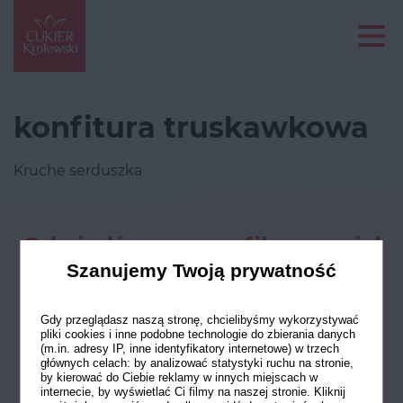
konfitura truskawkowa
Kruche serduszka
Odwiedź nasze profile w social
mediach
Szanujemy Twoją prywatność
Gdy przeglądasz naszą stronę, chcielibyśmy wykorzystywać
pliki cookies i inne podobne technologie do zbierania danych
(m.in. adresy IP, inne identyfikatory internetowe) w trzech
głównych celach: by analizować statystyki ruchu na stronie,
by kierować do Ciebie reklamy w innych miejscach w
internecie, by wyświetlać Ci filmy na naszej stronie. Kliknij