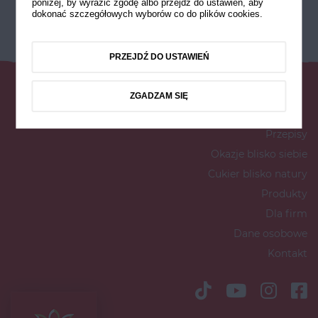
poniżej, by wyrazić zgodę albo przejdź do ustawień, aby
dokonać szczegółowych wyborów co do plików cookies.
PRZEJDŹ DO USTAWIEŃ
ZGADZAM SIĘ
Przepisy
Okazje blisko siebie
Cukier blisko natury
Produkty
Dla firm
Dane osobowe
Kontakt