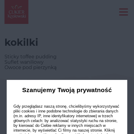
kokilki
Sticky toffee pudding
Suflet waniliowy
Owoce pod pierzynką
Szanujemy Twoją prywatność
Odwiedź nasze profile w social
mediach
Gdy przeglądasz naszą stronę, chcielibyśmy wykorzystywać
pliki cookies i inne podobne technologie do zbierania danych
(m.in. adresy IP, inne identyfikatory internetowe) w trzech
głównych celach: by analizować statystyki ruchu na stronie,
by kierować do Ciebie reklamy w innych miejscach w
internecie, by wyświetlać Ci filmy na naszej stronie. Kliknij