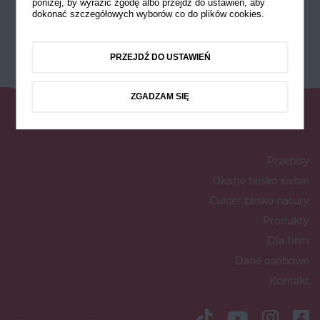
poniżej, by wyrazić zgodę albo przejdź do ustawień, aby
dokonać szczegółowych wyborów co do plików cookies.
PRZEJDŹ DO USTAWIEŃ
ZGADZAM SIĘ
Przepisy
Okazje blisko siebie
Cukier blisko natury
Produkty
Dla firm
Dane osobowe
Kontakt