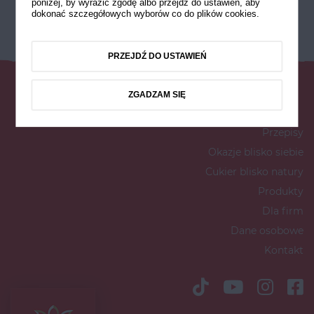
poniżej, by wyrazić zgodę albo przejdź do ustawień, aby
dokonać szczegółowych wyborów co do plików cookies.
PRZEJDŹ DO USTAWIEŃ
ZGADZAM SIĘ
Przepisy
Okazje blisko siebie
Cukier blisko natury
Produkty
Dla firm
Dane osobowe
Kontakt