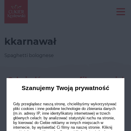
kkarnawał
Spaghetti bolognese
Odwiedź nasze profile w social
mediach
Szanujemy Twoją prywatność
Gdy przeglądasz naszą stronę, chcielibyśmy wykorzystywać
pliki cookies i inne podobne technologie do zbierania danych
(m.in. adresy IP, inne identyfikatory internetowe) w trzech
głównych celach: by analizować statystyki ruchu na stronie,
by kierować do Ciebie reklamy w innych miejscach w
internecie, by wyświetlać Ci filmy na naszej stronie. Kliknij