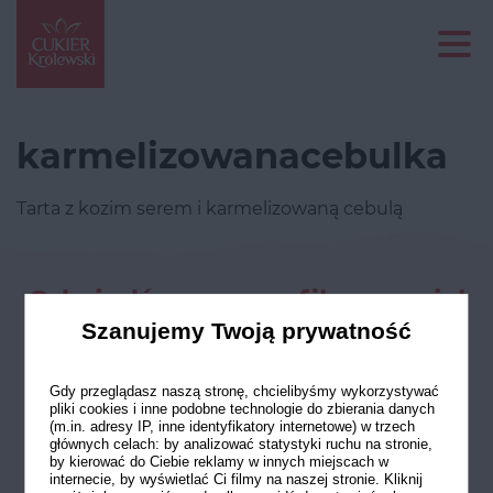
karmelizowanacebulka
Tarta z kozim serem i karmelizowaną cebulą
Odwiedź nasze profile w social
mediach
Szanujemy Twoją prywatność
Gdy przeglądasz naszą stronę, chcielibyśmy wykorzystywać
pliki cookies i inne podobne technologie do zbierania danych
(m.in. adresy IP, inne identyfikatory internetowe) w trzech
głównych celach: by analizować statystyki ruchu na stronie,
by kierować do Ciebie reklamy w innych miejscach w
internecie, by wyświetlać Ci filmy na naszej stronie. Kliknij