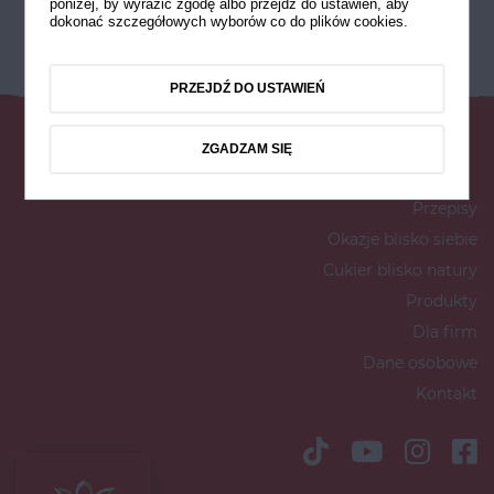
poniżej, by wyrazić zgodę albo przejdź do ustawień, aby
dokonać szczegółowych wyborów co do plików cookies.
PRZEJDŹ DO USTAWIEŃ
ZGADZAM SIĘ
Przepisy
Okazje blisko siebie
Cukier blisko natury
Produkty
Dla firm
Dane osobowe
Kontakt