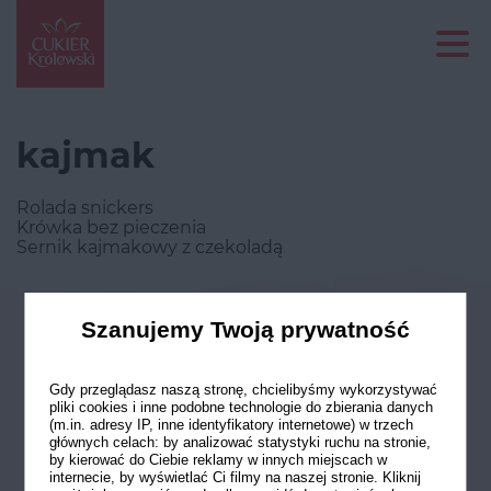
kajmak
Rolada snickers
Krówka bez pieczenia
Sernik kajmakowy z czekoladą
Szanujemy Twoją prywatność
Odwiedź nasze profile w social
mediach
Gdy przeglądasz naszą stronę, chcielibyśmy wykorzystywać
pliki cookies i inne podobne technologie do zbierania danych
(m.in. adresy IP, inne identyfikatory internetowe) w trzech
głównych celach: by analizować statystyki ruchu na stronie,
by kierować do Ciebie reklamy w innych miejscach w
internecie, by wyświetlać Ci filmy na naszej stronie. Kliknij