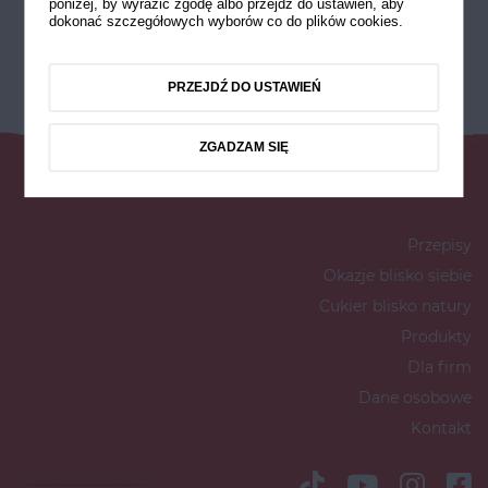
poniżej, by wyrazić zgodę albo przejdź do ustawień, aby
dokonać szczegółowych wyborów co do plików cookies.
PRZEJDŹ DO USTAWIEŃ
ZGADZAM SIĘ
Przepisy
Okazje blisko siebie
Cukier blisko natury
Produkty
Dla firm
Dane osobowe
Kontakt